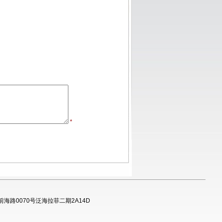
*
海路0070号泛海拉菲二期2A14D